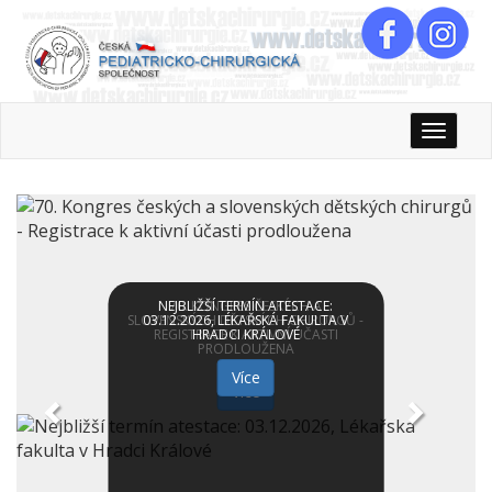
Rozbali
NEJBLIŽŠÍ TERMÍN ATESTACE:
70. KONGRES ČESKÝCH A
SLOVENSKÝCH DĚTSKÝCH CHIRURGŮ -
03.12.2026, LÉKAŘSKÁ FAKULTA V
REGISTRACE K AKTIVNÍ ÚČASTI
HRADCI KRÁLOVÉ
PRODLOUŽENA
Více
Více