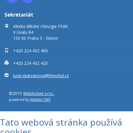
Sekretariát
Klinika dětské chirurgie FNM
V Úvalu 84
150 00 Praha 5 - Motol
+420 224 432 400
+420 224 432 420
lucie.skarvanova@fnmotol.cz
©2015
WebActive s.r.o.
,
powered by
WebJet CMS
Tato webová stránka používá
cookies